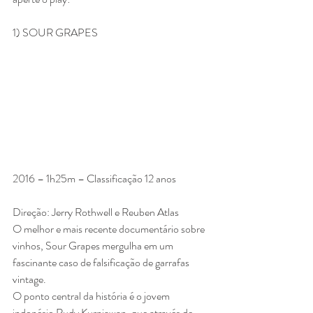
1) SOUR GRAPES
2016 – 1h25m – Classificação 12 anos
Direção: Jerry Rothwell e Reuben Atlas
O melhor e mais recente documentário sobre 
vinhos, Sour Grapes mergulha em um 
fascinante caso de falsificação de garrafas 
vintage.
O ponto central da história é o jovem 
indonésio Rudy Kurniawan, que através de 