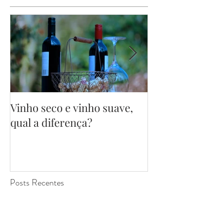
Vinho seco e vinho suave,
Surgimento do
qual a diferença?
Cheers!
Posts Recentes
Transformando Eventos em