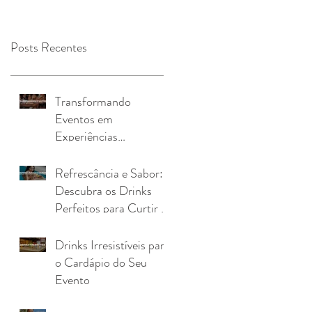
Posts Recentes
Transformando
Eventos em
Experiências
Inesquecíveis com uma
Kombi Drink Truck
Refrescância e Sabor:
Descubra os Drinks
Perfeitos para Curtir o
Verão
Drinks Irresistíveis para
o Cardápio do Seu
Evento