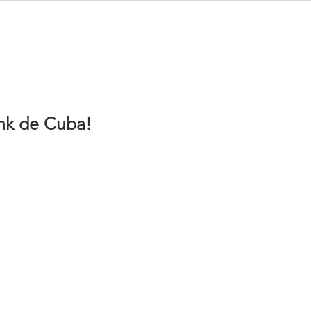
e
Menu
Drink Truck
Eventos
Contato
Blog
ink de Cuba!