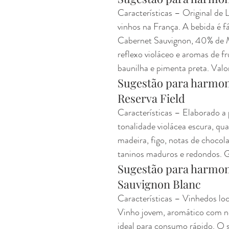
Características – Original de
vinhos na França. A bebida é f
Cabernet Sauvignon, 40% de M
reflexo violáceo e aromas de f
baunilha e pimenta preta. Val
Sugestão para harmoni
Reserva Field
Características – Elaborado a 
tonalidade violácea escura, q
madeira, figo, notas de chocol
taninos maduros e redondos. 
Sugestão para harmon
Sauvignon Blanc
Características – Vinhedos lo
Vinho jovem, aromático com nota
ideal para consumo rápido. O s