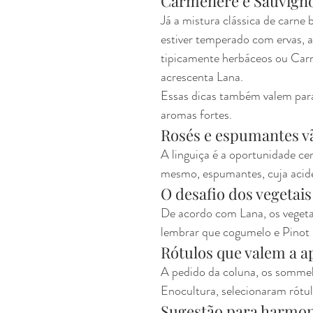
Carmenère e Sauvigno
Já a mistura clássica de carne
estiver temperado com ervas, a
tipicamente herbáceos ou Carm
acrescenta Lana.
Essas dicas também valem para 
aromas fortes.
Rosés e espumantes v
A linguiça é a oportunidade cer
mesmo, espumantes, cuja acide
O desafio dos vegetais
De acordo com Lana, os vegeta
lembrar que cogumelo e Pinot N
Rótulos que valem a a
A pedido da coluna, os sommel
Enocultura, selecionaram rótu
Sugestão para harmon