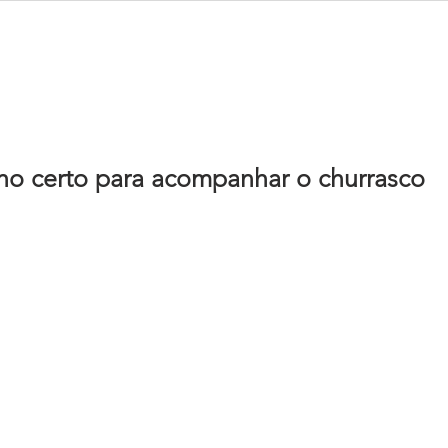
e
Menu
Drink Truck
Eventos
Contato
Blog
ho certo para acompanhar o churrasco