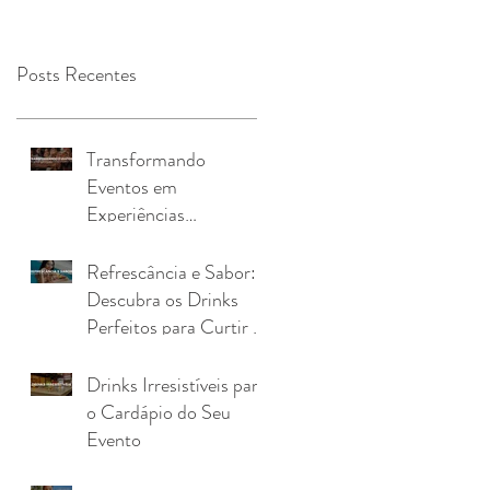
Posts Recentes
Transformando
Eventos em
Experiências
Inesquecíveis com uma
Kombi Drink Truck
Refrescância e Sabor:
Descubra os Drinks
Perfeitos para Curtir o
Verão
Drinks Irresistíveis para
o Cardápio do Seu
Evento