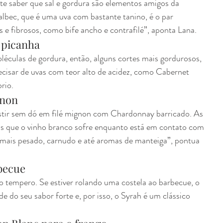
te saber que sal e gordura são elementos amigos da 
lbec, que é uma uva com bastante tanino, é o par 
s e fibrosos, como bife ancho e contrafilé”, aponta Lana.
 picanha
oléculas de gordura, então, alguns cortes mais gordurosos, 
ecisar de uvas com teor alto de acidez, como Cabernet 
rio.
gnon
tir sem dó em filé mignon com Chardonnay barricado. As 
s que o vinho branco sofre enquanto está em contato com 
 mais pesado, carnudo e até aromas de manteiga”, pontua 
becue
o tempero. Se estiver rolando uma costela ao barbecue, o 
 do seu sabor forte e, por isso, o Syrah é um clássico 