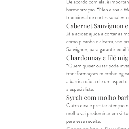
De acordo com ela, é importan
harmonização. “Não à toa a Ma
tradicional de cortes suculento
Cabernet Sauvignon e
Já a acidez ajuda a cortar as m
como picanha e alcatra, vão pr
Sauvignon, para garantir equilíb
Chardonnay e filé mi
“Quem quiser ousar pode inves
transformações microbiológica
a barrica dão a ele um aspecto
a especialista.
Syrah com molho bar
Outra dica é prestar atenção n
molho vai predominar em virtude
para essa receita.