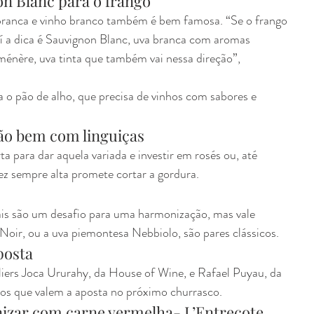
n Blanc para o frango
 branca e vinho branco também é bem famosa. “Se o frango 
í a dica é Sauvignon Blanc, uva branca com aromas 
énère, uva tinta que também vai nessa direção”, 
o pão de alho, que precisa de vinhos com sabores e 
ão bem com linguiças
ta para dar aquela variada e investir em rosés ou, até 
z sempre alta promete cortar a gordura.
is são um desafio para uma harmonização, mas vale 
oir, ou a uva piemontesa Nebbiolo, são pares clássicos.
posta
iers Joca Ururahy, da House of Wine, e Rafael Puyau, da 
los que valem a aposta no próximo churrasco.
izar com carne vermelha- L’Entrecote