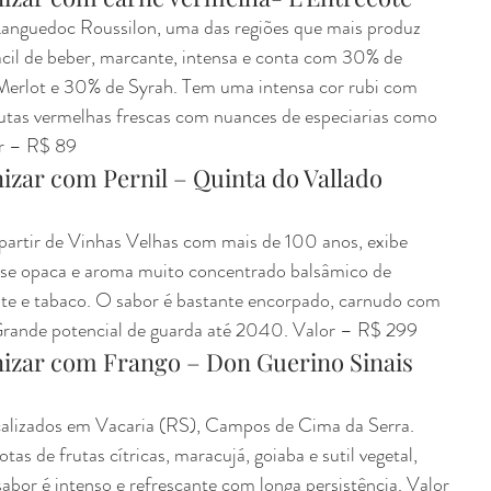
 Languedoc Roussilon, uma das regiões que mais produz 
ácil de beber, marcante, intensa e conta com 30% de 
erlot e 30% de Syrah. Tem uma intensa cor rubi com 
rutas vermelhas frescas com nuances de especiarias como 
or – R$ 89
zar com Pernil – Quinta do Vallado 
partir de Vinhas Velhas com mais de 100 anos, exibe 
uase opaca e aroma muito concentrado balsâmico de 
ate e tabaco. O sabor é bastante encorpado, carnudo com 
Grande potencial de guarda até 2040. Valor – R$ 299
izar com Frango – Don Guerino Sinais 
calizados em Vacaria (RS), Campos de Cima da Serra. 
s de frutas cítricas, maracujá, goiaba e sutil vegetal, 
abor é intenso e refrescante com longa persistência. Valor 