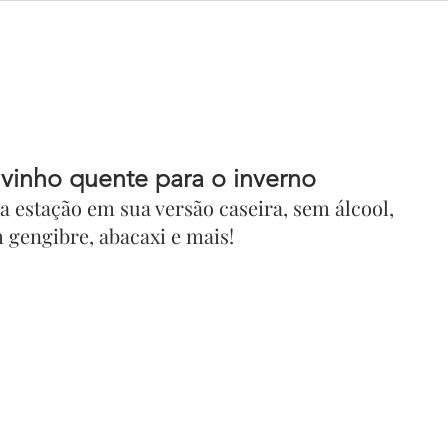
e
Menu
Drink Truck
Eventos
Contato
Blog
e vinho quente para o inverno
 estação em sua versão caseira, sem álcool, 
 gengibre, abacaxi e mais!