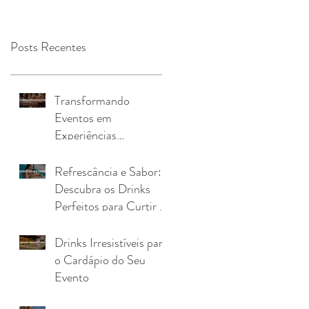
Posts Recentes
Transformando
Eventos em
Experiências
Inesquecíveis com uma
Kombi Drink Truck
Refrescância e Sabor:
Descubra os Drinks
Perfeitos para Curtir o
Verão
Drinks Irresistíveis para
o Cardápio do Seu
Evento