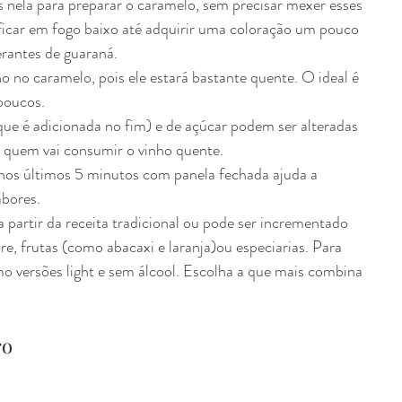
 nela para preparar o caramelo, sem precisar mexer esses 
ficar em fogo baixo até adquirir uma coloração um pouco 
erantes de guaraná.  
o no caramelo, pois ele estará bastante quente. O ideal é 
poucos.  
ue é adicionada no fim) e de açúcar podem ser alteradas 
 quem vai consumir o vinho quente.  
 nos últimos 5 minutos com panela fechada ajuda a 
bores.  
 partir da receita tradicional ou pode ser incrementado 
e, frutas (como abacaxi e laranja)ou especiarias. Para 
o versões light e sem álcool. Escolha a que mais combina 
ro