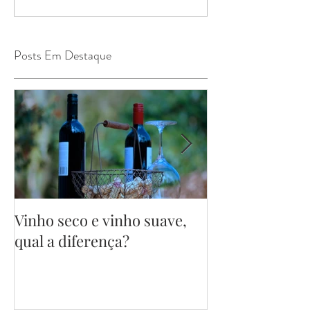
Posts Em Destaque
Vinho seco e vinho suave,
Surgimento do
qual a diferença?
Cheers!